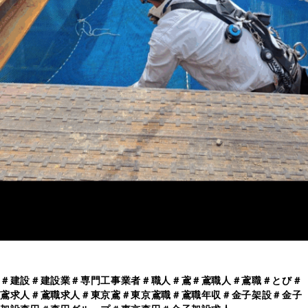
＃建設＃建設業＃専門工事業者＃職人＃鳶＃鳶職人＃鳶職＃とび＃
鳶求人＃鳶職求人＃東京鳶＃東京鳶職＃鳶職年収＃金子架設＃金子