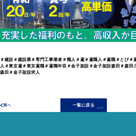
＃建設＃建設業＃専門工事業者＃職人＃鳶＃鳶職人＃鳶職＃とび＃
人＃東京鳶＃東京鳶職＃鳶職年収＃金子架設＃金子架設森田＃森田
森田＃金子架設求人
一覧に戻る
前へ