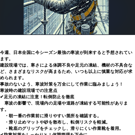
今週、日本全国に今シーズン最強の寒波が到来すると予想されてい
ます。
建設現場では、寒さによる体調不良や足元の凍結、機材の不具合な
ど、さまざまなリスクが高まるため、いつも以上に慎重な対応が求
められます。
事故のないよう、寒波対策を万全にして作業に臨みましょう！
寒波時の建設現場での注意点
✔足元の凍結に注意！転倒防止を徹底
寒波の影響で、現場内の足場や道路が凍結する可能性がありま
す。
・朝一番の作業前に滑りやすい箇所を確認する。
・滑り止めマットや砂を散布し、転倒リスクを軽減。
・靴底のグリップをチェックし、滑りにくい作業靴を着用。
✔防寒対策をしっかりと！体調管理を万全に