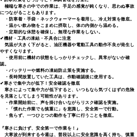
極端な寒さの中での作業は、手足の感覚が鈍くなり、思わぬ事故
につながることもあります。
・防寒着・手袋・ネックウォーマーを着用し、冷え対策を徹底。
・温かい飲み物をこまめに摂取し、体の内側から温める。
・定期的な休憩を確保し、無理な作業をしない。
✔機材・工具の凍結・不具合に注意
気温が大きく下がると、油圧機器や電動工具の動作不良が発生し
やすくなります。
・使用前に機材の状態をしっかりチェックし、異常がないか確
認。
・バッテリーや燃料の凍結防止策を実施する。
・長時間放置していた工具は、作動確認後に使用する。
✔寒さで集中力が低下！安全確認を徹底
寒さによって集中力が低下すると、いつもなら気づくはずの危険
を見落としてしまう可能性があります。
・作業開始前に、声を掛け合いながらリスク確認を実施。
・
「慣れた作業でも慎重に」
を意識し、安全第一で行動。
・焦らず、一つひとつの動作を丁寧に行うことを徹底。
『寒さに負けず、安全第一で作業を！』
大寒波が到来する今週は、普段以上に安全意識を高く持ち、慎重