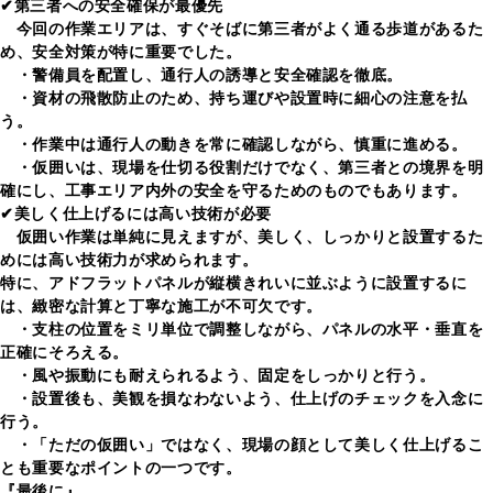
✔第三者への安全確保が最優先
今回の作業エリアは、すぐそばに第三者がよく通る歩道があるた
め、安全対策が特に重要でした。
・警備員を配置し、通行人の誘導と安全確認を徹底。
・資材の飛散防止のため、持ち運びや設置時に細心の注意を払
う。
・作業中は通行人の動きを常に確認しながら、慎重に進める。
・仮囲いは、現場を仕切る役割だけでなく、第三者との境界を明
確にし、工事エリア内外の安全を守るためのものでもあります。
✔美しく仕上げるには高い技術が必要
仮囲い作業は単純に見えますが、美しく、しっかりと設置するた
めには高い技術力が求められます。
特に、アドフラットパネルが縦横きれいに並ぶように設置するに
は、緻密な計算と丁寧な施工が不可欠です。
・支柱の位置をミリ単位で調整しながら、パネルの水平・垂直を
正確にそろえる。
・風や振動にも耐えられるよう、固定をしっかりと行う。
・設置後も、美観を損なわないよう、仕上げのチェックを入念に
行う。
・「ただの仮囲い」ではなく、現場の顔として美しく仕上げるこ
とも重要なポイントの一つです。
『最後に』