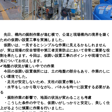
先日、構内の掘削作業が進む横で、公道と現場構内の境界を築く
ための仮囲い設置工事を実施しました。
仮囲いは、一見するとシンプルな作業に見えるかもしれません
が、実は現場の安全管理や第三者災害防止において非常に重要な役
割を果たします。今回は、仮囲い設置工事のポイントや現場での工
夫についてお伝えします。
✔地盤の状況が厳しい中での作業
今回の仮囲い設置個所には、土の地盤の部分もあり、作業のしに
くい環境でした。
・足元が安定しないため、支柱の設置が難しい
・水平をしっかり取りながら、パネルを均一に設置する必要があ
る
・掘削作業の影響で、地面の状況が変わることも考慮
・こうした条件の中でも、仮囲いがしっかりと安定し、美しく仕
上がるように慎重に作業を行いました。