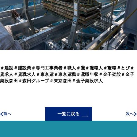
＃建設＃建設業＃専門工事業者＃職人＃鳶＃鳶職人＃鳶職＃とび＃
鳶求人＃鳶職求人＃東京鳶＃東京鳶職＃鳶職年収＃金子架設＃金子
架設森田＃森田グループ＃東京森田＃金子架設求人
一覧に戻る
前へ
次へ