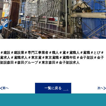
＃建設＃建設業＃専門工事業者＃職人＃鳶＃鳶職人＃鳶職＃とび＃
鳶求人＃鳶職求人＃東京鳶＃東京鳶職＃鳶職年収＃金子架設＃金子
架設森田＃森田グループ＃東京森田＃金子架設求人
一覧に戻る
前へ
次へ