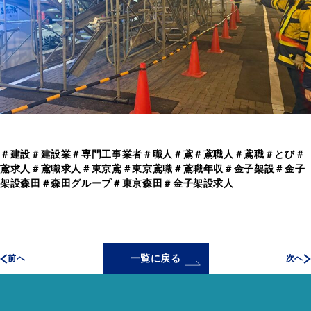
＃建設＃建設業＃専門工事業者＃職人＃鳶＃鳶職人＃鳶職＃とび＃
鳶求人＃鳶職求人＃東京鳶＃東京鳶職＃鳶職年収＃金子架設＃金子
架設森田＃森田グループ＃東京森田＃金子架設求人
一覧に戻る
前へ
次へ