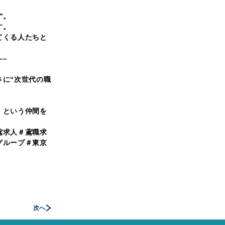
”。
す。
てくる人たちと
—–
さに“次世代の職
」という仲間を
鳶求人＃鳶職求
グループ＃東京
次へ