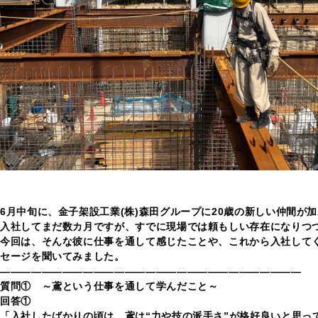
6月中旬に、金子架設工業(株)森田グループに20歳の新しい仲間が
入社してまだ数カ月ですが、すでに現場では頼もしい存在になりつ
今回は、そんな彼に仕事を通して感じたことや、これから入社して
セージを聞いてみました。
—————————————————————————————
質問① ～鳶という仕事を通して学んだこと～
回答①
「入社したばかりの頃は、鳶は“力や技の派手さ”が格好良いと思っ