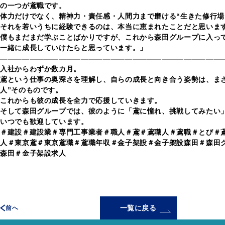
の一つが鳶職です。
体力だけでなく、精神力・責任感・人間力まで磨ける“生きた修行場
それを若いうちに経験できるのは、本当に恵まれたことだと思いま
僕もまだまだ学ぶことばかりですが、これから森田グループに入っ
一緒に成長していけたらと思っています。」
——————————————————————————————
入社からわずか数カ月。
鳶という仕事の奥深さを理解し、自らの成長と向き合う姿勢は、ま
人”そのものです。
これからも彼の成長を全力で応援していきます。
そして森田グループでは、彼のように「鳶に憧れ、挑戦してみたい
いつでも歓迎しています。
＃建設＃建設業＃専門工事業者＃職人＃鳶＃鳶職人＃鳶職＃とび＃
人＃東京鳶＃東京鳶職＃鳶職年収＃金子架設＃金子架設森田＃森田
森田＃金子架設求人
一覧に戻る
前へ