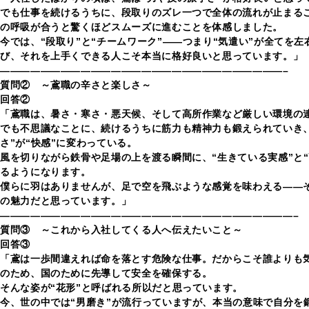
でも仕事を続けるうちに、段取りのズレ一つで全体の流れが止まる
の呼吸が合うと驚くほどスムーズに進むことを体感しました。
今では、“段取り”と“チームワーク”――つまり“気遣い”が全てを
び、それを上手くできる人こそ本当に格好良いと思っています。」
————————————————————————————–
質問② ～鳶職の辛さと楽しさ～
回答②
「鳶職は、暑さ・寒さ・悪天候、そして高所作業など厳しい環境の
でも不思議なことに、続けるうちに筋力も精神力も鍛えられていき
さ”が“快感”に変わっている。
風を切りながら鉄骨や足場の上を渡る瞬間に、“生きている実感”と“
るようになります。
僕らに羽はありませんが、足で空を飛ぶような感覚を味わえる――
の魅力だと思っています。」
—————————————————————————————–
質問③ ～これから入社してくる人へ伝えたいこと～
回答③
「鳶は一歩間違えれば命を落とす危険な仕事。だからこそ誰よりも
のため、国のために先導して安全を確保する。
そんな姿が“花形”と呼ばれる所以だと思っています。
今、世の中では“男磨き”が流行っていますが、本当の意味で自分を