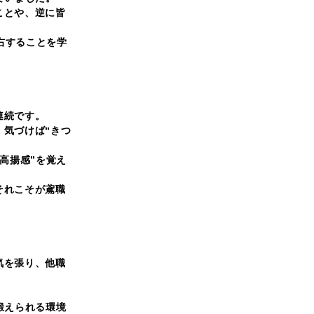
ことや、逆に皆
左右することを学
連続です。
、気づけば“きつ
高揚感”を覚え
それこそが鳶職
気を張り、他職
鍛えられる環境