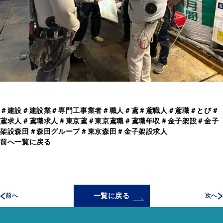
＃建設＃建設業＃専門工事業者＃職人＃鳶＃鳶職人＃鳶職＃とび＃
鳶求人＃鳶職求人＃東京鳶＃東京鳶職＃鳶職年収＃金子架設＃金子
架設森田＃森田グループ＃東京森田＃金子架設求人
前へ
一覧に戻る
一覧に戻る
前へ
次へ