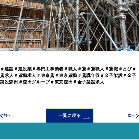
＃建設＃建設業＃専門工事業者＃職人＃鳶＃鳶職人＃鳶職＃とび＃
鳶求人＃鳶職求人＃東京鳶＃東京鳶職＃鳶職年収＃金子架設＃金子
架設森田＃森田グループ＃東京森田＃金子架設求人
一覧に戻る
前へ
次へ