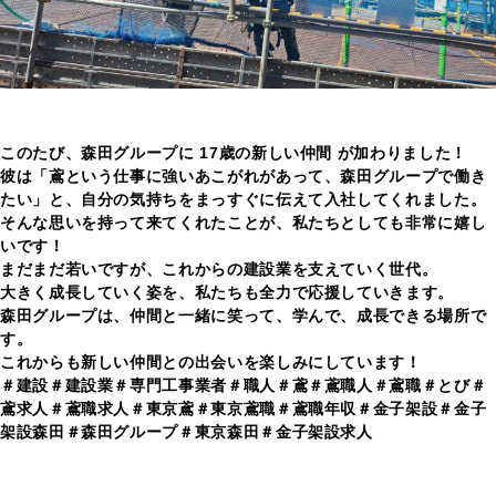
このたび、森田グループに
17歳の新しい仲間
が加わりました！
彼は「鳶という仕事に強いあこがれがあって、森田グループで働き
たい」と、自分の気持ちをまっすぐに伝えて入社してくれました。
そんな思いを持って来てくれたことが、私たちとしても非常に嬉し
いです！
まだまだ若いですが、これからの建設業を支えていく世代。
大きく成長していく姿を、私たちも全力で応援していきます。
森田グループは、仲間と一緒に笑って、学んで、成長できる場所で
す。
これからも新しい仲間との出会いを楽しみにしています！
＃建設＃建設業＃専門工事業者＃職人＃鳶＃鳶職人＃鳶職＃とび＃
鳶求人＃鳶職求人＃東京鳶＃東京鳶職＃鳶職年収＃金子架設＃金子
架設森田＃森田グループ＃東京森田＃金子架設求人