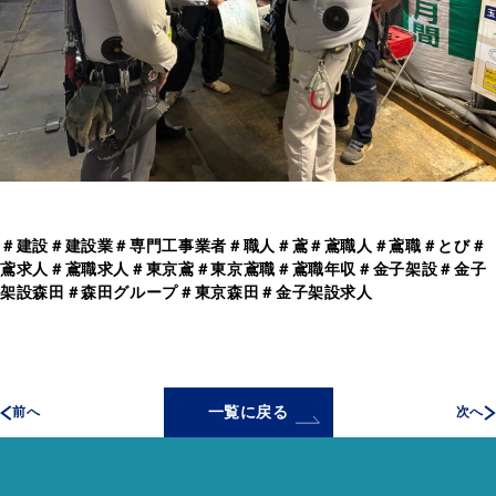
＃建設＃建設業＃専門工事業者＃職人＃鳶＃鳶職人＃鳶職＃とび＃
鳶求人＃鳶職求人＃東京鳶＃東京鳶職＃鳶職年収＃金子架設＃金子
架設森田＃森田グループ＃東京森田＃金子架設求人
一覧に戻る
前へ
次へ